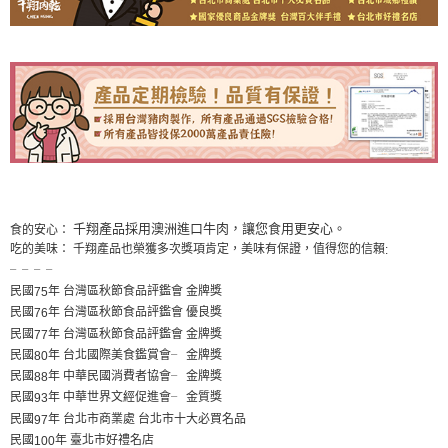
千翔產品採用澳洲進口牛肉，讓您食用更安心。
食的安心：
吃的美味： 千翔產品也榮獲多次獎項肯定，美味有保證，值得您的信賴
:
╴╴╴╴
民國
年 台灣區秋節食品評鑑會 金牌獎
75
民國
年 台灣區秋節食品評鑑會 優良獎
76
民國
年 台灣區秋節食品評鑑會 金牌獎
77
金牌獎
民國
年 台北國際美食鑑賞會
╴
80
金牌獎
民國
年 中華民國消費者協會
╴
88
金質獎
民國
年 中華世界文經促進會
╴
93
民國
年 台北市商業處 台北市十大必買名品
97
民國
年 臺北市好禮名店
100