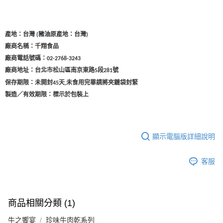
(
豬油
原產地：台灣)
產地：台灣
廠商名稱：千翔食品
廠商電話號碼：
02-2768-3243
廠商地址：台北市松山區南京東路
段
號
5
281
保存期限：未開封45天
未食用完畢請將夾鏈袋封緊
,
製造／有效期限：標示於包裝上
顯示電腦版詳細說明
客服
商品相關分類 (1)
牛之饗宴
珍味牛肉乾系列