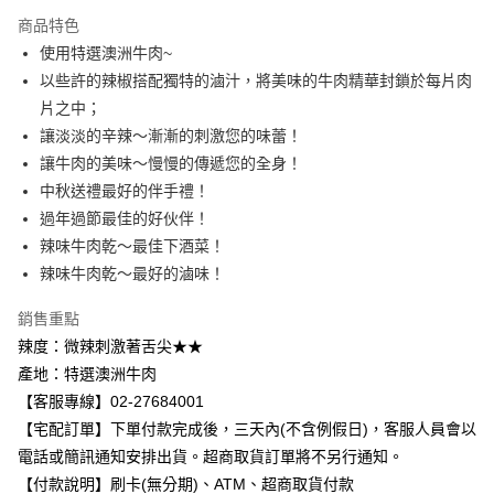
Apple Pay
商品特色
Google Pay
使用特選澳洲牛肉~
以些許的辣椒搭配獨特的滷汁，將美味的牛肉精華封鎖於每片肉
ATM付款
片之中；
讓淡淡的辛辣～漸漸的刺激您的味蕾！
運送方式
讓牛肉的美味～慢慢的傳遞您的全身！
【無法指定出貨日及到貨日】全家取貨付款⭐依訂購順序安排
中秋送禮最好的伴手禮！
出貨⭐
過年過節最佳的好伙伴！
每筆NT$80，滿NT$799(含以上)免運費
辣味牛肉乾～最佳下酒菜！
辣味牛肉乾～最好的滷味！
【無法指定出貨日及到貨日】付款後全家取貨⭐依訂購順序安
排出貨⭐
銷售重點
每筆NT$80，滿NT$799(含以上)免運費
辣度：微辣刺激著舌尖★★
產地：特選澳洲牛肉
【無法指定出貨日及到貨日】7-11取貨付款⭐依訂購順序安排
【客服專線】02-27684001
出貨⭐
【宅配訂單】下單付款完成後，三天內(不含例假日)，客服人員會以
每筆NT$80，滿NT$799(含以上)免運費
電話或簡訊通知安排出貨。超商取貨訂單將不另行通知。
【無法指定出貨日及到貨日】付款後7-11取貨⭐依訂購順序安
【付款說明】刷卡(無分期)、ATM、超商取貨付款