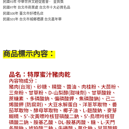
民國
年 中華世界文經促進會
╴
金質獎
93
民國
年 台北市商業處 台北市十大必買名品
97
民國
年 臺北市好禮名店
100
民國
年 台北市城鄉禮讚 台北嘉年華
101
商品標示內容：