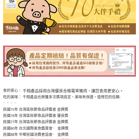
千翔產品採用台灣優良合格電宰豬肉，讓您食用更安心。
食的安心：
吃的美味： 千翔產品也榮獲多次獎項肯定，美味有保證，值得您的信賴
:
╴╴╴╴
民國
年 台灣區秋節食品評鑑會 金牌獎
75
民國
年 台灣區秋節食品評鑑會 優良獎
76
民國
年 台灣區秋節食品評鑑會 金牌獎
77
民國
年 台北國際美食鑑賞會
╴
金牌獎
80
民國
年 中華民國消費者協會
╴
金牌獎
88