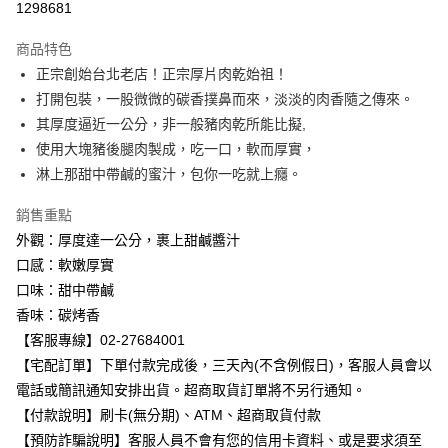
1298681
Apple Pay
商品特色
Google Pay
正宗創始台北老店！正宗厚片肉乾始祖！
打開包裝，一股微微的碳香撲鼻而來，淡淡的肉香隨之傳來。
ATM付款
其厚度逼近一公分，非一般豬肉乾所能比擬,
使用大塊豬後腿肉製成，吃一口，軟而厚實，
運送方式
淋上那甜中帶鹹的蜜汁，包你一吃就上癮。
【無法指定出貨日及到貨日】全家取貨付款⭐依訂購順序安排
出貨⭐
銷售重點
每筆NT$80，滿NT$799(含以上)免運費
外觀：厚度達一公分，裹上甜鹹醬汁
口感：軟嫩厚實
【無法指定出貨日及到貨日】付款後全家取貨⭐依訂購順序安
口味：甜中帶鹹
排出貨⭐
香味：碳烤香
每筆NT$80，滿NT$799(含以上)免運費
【客服專線】02-27684001
【宅配訂單】下單付款完成後，三天內(不含例假日)，客服人員會以
【無法指定出貨日及到貨日】7-11取貨付款⭐依訂購順序安排
電話或簡訊通知安排出貨。超商取貨訂單將不另行通知。
出貨⭐
【付款說明】刷卡(無分期)、ATM、超商取貨付款
每筆NT$80，滿NT$799(含以上)免運費
【預防詐騙說明】客服人員不會有您的信用卡資料、或是要求須至