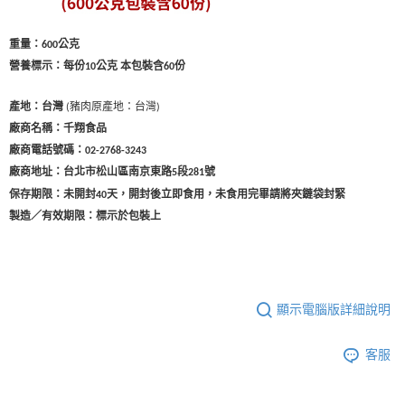
重量：
公克
600
營養標示：每份
公克 本包裝含
份
10
60
(豬肉原產地：台灣)
產地：台灣
廠商名稱：千翔食品
廠商電話號碼：
02-2768-3243
廠商地址：台北市松山區南京東路
段
號
5
281
保存期限：未開封40天，開封後立即食用，未食用完畢請將夾鏈袋封緊
製造／有效期限：標示於包裝上
顯示電腦版詳細說明
客服