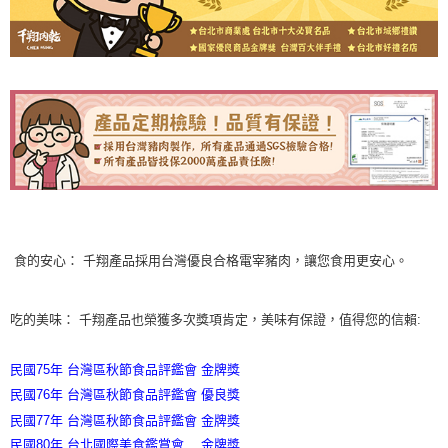
食的安心：
千翔產品採用台灣優良合格電宰豬肉，讓您食用更安心。
吃的美味： 千翔產品也榮獲多次獎項肯定，美味有保證，值得您的信賴:
╴╴╴╴
民國75年 台灣區秋節食品評鑑會 金牌獎
民國76年 台灣區秋節食品評鑑會 優良獎
民國77年 台灣區秋節食品評鑑會 金牌獎
民國80年 台北國際美食鑑賞會
金牌獎
╴