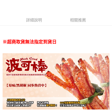
【無法指定出貨日及到貨日】付款後7-11取貨⭐依訂購順序安
排出貨⭐
每筆NT$80，滿NT$799(含以上)免運費
詳細說明
相關推薦
宅配(新竹/郵局)無法指定到貨時段
每筆NT$150，滿NT$2,000(含以上)免運費
國際配送【香港】
查看運費
※超商取貨無法指定到貨日