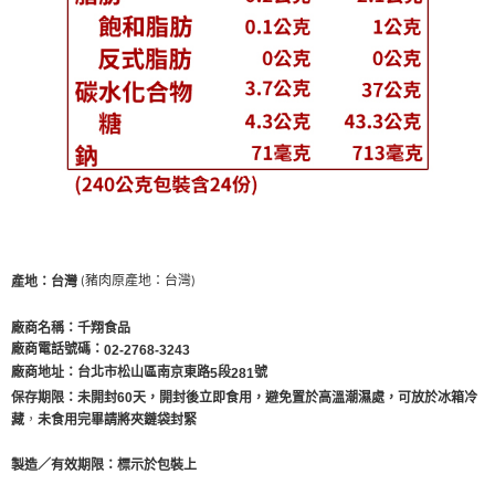
產地：台灣
(豬肉原產地：台灣)
廠商名稱：千翔食品
廠商電話號碼：
02-2768-3243
廠商地址：台北市松山區南京東路
段
號
5
281
保存期限：
未開封60天，開封後立即食用，避免置於高溫潮濕處，可放於冰箱冷
，
藏
未食用完畢請將夾鏈袋封緊
製造／有效期限：標示於包裝上