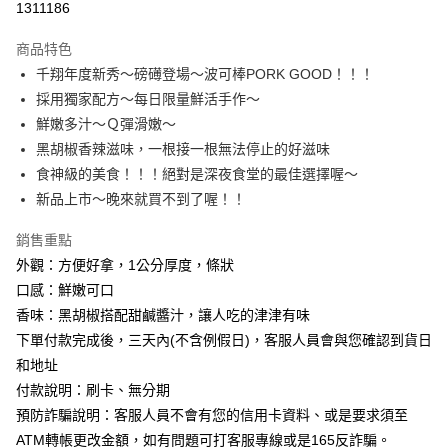
1311186
Apple Pay
商品特色
Google Pay
千翔年度新秀～磅礡登場～波可棒PORK GOOD！！！
採用獨家配方～每日限量鮮活手作～
ATM付款
鮮嫩多汁～Ｑ彈滑嫩～
黑胡椒香辣滋味，一根接一根無法停止的好滋味
運送方式
食神級的美食！！！絕對是深夜食堂的最佳選擇喔～
【無法指定出貨日及到貨日】全家取貨付款⭐依訂購順序安排
新品上市～晚來就買不到了喔！！
出貨⭐
每筆NT$80，滿NT$799(含以上)免運費
銷售重點
外觀：方便好拿，1公分厚度，條狀
【無法指定出貨日及到貨日】付款後全家取貨⭐依訂購順序安
口感：鮮嫩可口
排出貨⭐
香味：黑胡椒搭配甜鹹醬汁，讓人吃的津津有味
每筆NT$80，滿NT$799(含以上)免運費
下單付款完成後，三天內(不含例假日)，客服人員會與您確認到貨日
和地址
【無法指定出貨日及到貨日】7-11取貨付款⭐依訂購順序安排
付款說明：刷卡、無分期
出貨⭐
預防詐騙說明：客服人員不會有您的信用卡資料、或是要求須至
每筆NT$80，滿NT$799(含以上)免運費
ATM轉帳更改金額，如有問題可打客服專線或是165反詐騙。