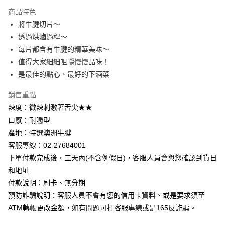
Apple Pay
商品特色
Google Pay
將牛腱切片～
透過烘滷過程～
ATM付款
每片都含有牛腱的精華美味～
值得大家細細咀嚼慢慢品味！
運送方式
是最佳的點心、最好的下酒菜
【無法指定出貨日及到貨日】全家取貨付款⭐依訂購順序安排
出貨⭐
銷售重點
每筆NT$80，滿NT$799(含以上)免運費
辣度：微辣刺激著舌尖★★
口感：耐嚼型
【無法指定出貨日及到貨日】付款後全家取貨⭐依訂購順序安
產地：特選澳洲牛腱
排出貨⭐
客服專線：02-27684001
每筆NT$80，滿NT$799(含以上)免運費
下單付款完成後，三天內(不含例假日)，客服人員會與您確認到貨日
和地址
【無法指定出貨日及到貨日】7-11取貨付款⭐依訂購順序安排
付款說明：刷卡、無分期
出貨⭐
預防詐騙說明：客服人員不會有您的信用卡資料、或是要求須至
每筆NT$80，滿NT$799(含以上)免運費
ATM轉帳更改金額，如有問題可打客服專線或是165反詐騙。
【無法指定出貨日及到貨日】付款後7-11取貨⭐依訂購順序安