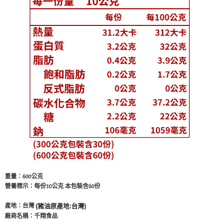
重量：6
公克
00
營養標示：每份
公克 本包裝含6
份
0
10
(豬油原產地:台灣)
產地：台灣
廠商名稱：千翔食品