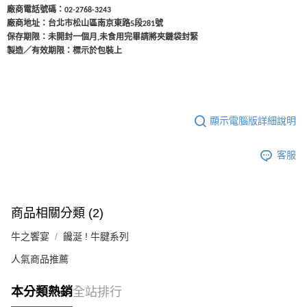
廠商電話號碼：
02-2768-3243
廠商地址：台北市松山區南京東路
段
號
5
281
保存期限：未開封一個月
未食用完畢請將夾鏈袋封緊
,
製造／有效期限：標示於包裝上
顯示電腦版詳細說明
客服
商品相關分類 (2)
牛之饗宴
饞涎 ! 牛腱系列
人氣商品推薦
本分類熱銷
全站排行