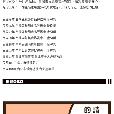
千翔產品採用台灣優良合格電宰豬肉，讓您食用更安心。
食的安心：
吃的美味： 千翔產品也榮獲多次獎項肯定，美味有保證，值得您的信賴
:
╴╴╴╴
民國
年 台灣區秋節食品評鑑會 金牌獎
75
民國
年 台灣區秋節食品評鑑會 優良獎
76
民國
年 台灣區秋節食品評鑑會 金牌獎
77
金牌獎
民國
年 台北國際美食鑑賞會
╴
80
金牌獎
民國
年 中華民國消費者協會
╴
88
金質獎
民國
年 中華世界文經促進會
╴
93
民國
年 台北市商業處 台北市十大必買名品
97
民國
年 臺北市好禮名店
100
民國
年 台北市城鄉禮讚 台北嘉年華
101