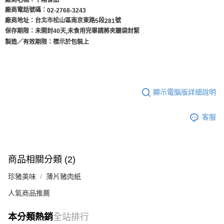
廠商電話號碼：
02-2768-3243
廠商地址：台北市松山區南京東路
段
號
5
281
保存期限：未開封40天
未食用完畢請將夾鏈袋封緊
,
製造／有效期限：標示於包裝上
顯示電腦版詳細說明
客服
商品相關分類 (2)
珍豬美味
薄片豬肉紙
人氣商品推薦
本分類熱銷
全站排行