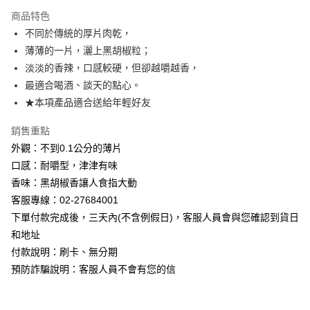
Apple Pay
商品特色
Google Pay
不同於傳統的厚片肉乾，
薄薄的一片，灑上黑胡椒粒；
ATM付款
淡淡的香辣，口感較硬，但卻越嚼越香，
最適合喝酒、談天的點心。
運送方式
★本項產品適合送給年輕好友
【無法指定出貨日及到貨日】全家取貨付款⭐依訂購順序安排
出貨⭐
銷售重點
每筆NT$80，滿NT$799(含以上)免運費
外觀：不到0.1公分的薄片
口感：耐嚼型，津津有味
【無法指定出貨日及到貨日】付款後全家取貨⭐依訂購順序安
香味：黑胡椒香讓人食指大動
排出貨⭐
客服專線：02-27684001
每筆NT$80，滿NT$799(含以上)免運費
下單付款完成後，三天內(不含例假日)，客服人員會與您確認到貨日
和地址
【無法指定出貨日及到貨日】7-11取貨付款⭐依訂購順序安排
付款說明：刷卡、無分期
出貨⭐
預防詐騙說明：客服人員不會有您的信
每筆NT$80，滿NT$799(含以上)免運費
【無法指定出貨日及到貨日】付款後7-11取貨⭐依訂購順序安