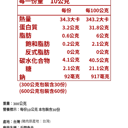
公克
重量：
300
份
營養標示：每份
公克 本包裝含
30
10
產地：台灣
(豬肉原產地：台灣)
廠商名稱：千翔食品