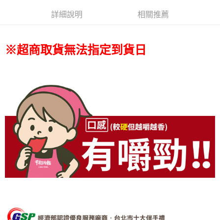
排出貨⭐
詳細說明
相關推薦
每筆NT$80，滿NT$799(含以上)免運費
宅配(新竹/郵局)無法指定到貨時段
※超商取貨無法指定到貨日
每筆NT$150，滿NT$2,000(含以上)免運費