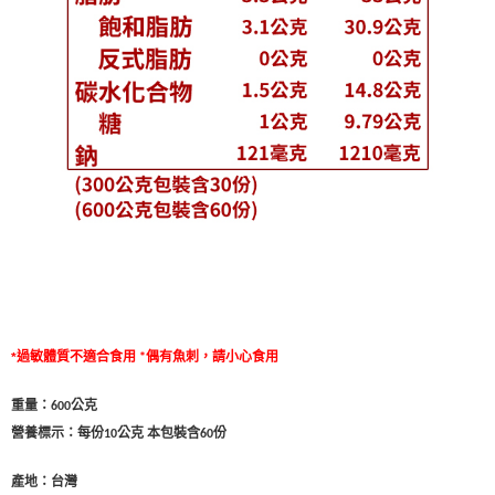
*
過敏體質不適合食用
偶有魚刺，請小心食用
*
重量：6
公克
00
營養標示：每份
公克 本包裝含6
份
0
10
產地：台灣