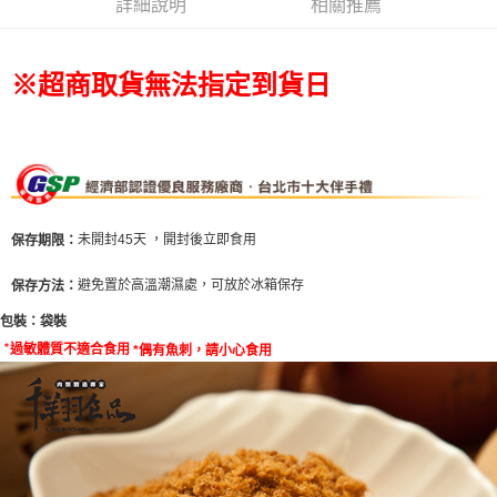
詳細說明
相關推薦
排出貨⭐
每筆NT$80，滿NT$799(含以上)免運費
宅配(新竹/郵局)無法指定到貨時段
※超商取貨無法指定到貨日
每筆NT$150，滿NT$2,000(含以上)免運費
未開封45天 ，開封後立即食用
保存期限：
避免置於高溫潮濕處，可放於冰箱保存
保存方法：
包裝：
袋裝
*
偶有魚刺，請小心食用
*
過敏體質不適合食用