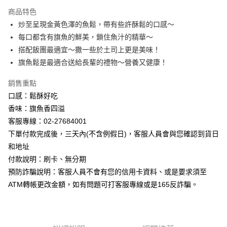
Apple Pay
商品特色
Google Pay
炒至呈現金黃色澤的魚鬆，帶有些許酥鬆的口感～
每口都含有旗魚的鮮美，鎖住魚汁的精華～
ATM付款
搭配飯團最適宜～撒一些於土司上更是美味！
旗魚鬆是最適合送給長輩的禮物～營養又健康！
運送方式
【無法指定出貨日及到貨日】全家取貨付款⭐依訂購順序安排
銷售重點
出貨⭐
口感：鬆酥好吃
每筆NT$80，滿NT$799(含以上)免運費
香味：旗魚香四溢
客服專線：02-27684001
【無法指定出貨日及到貨日】付款後全家取貨⭐依訂購順序安
下單付款完成後，三天內(不含例假日)，客服人員會與您確認到貨日
排出貨⭐
和地址
每筆NT$80，滿NT$799(含以上)免運費
付款說明：刷卡、無分期
預防詐騙說明：客服人員不會有您的信用卡資料、或是要求須至
【無法指定出貨日及到貨日】7-11取貨付款⭐依訂購順序安排
ATM轉帳更改金額，如有問題可打客服專線或是165反詐騙。
出貨⭐
每筆NT$80，滿NT$799(含以上)免運費
【無法指定出貨日及到貨日】付款後7-11取貨⭐依訂購順序安