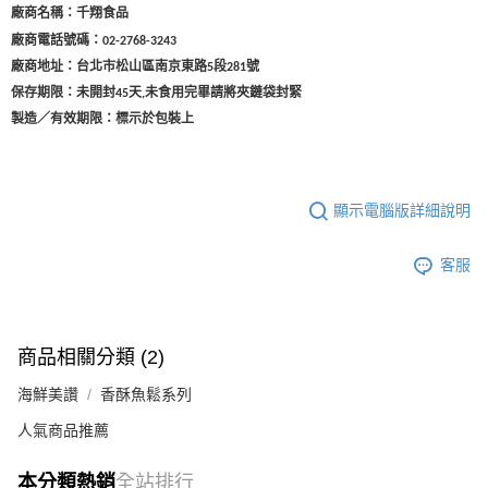
廠商名稱：千翔食品
廠商電話號碼：
02-2768-3243
廠商地址：台北市松山區南京東路
段
號
5
281
保存期限：未開封45天
未食用完畢請將夾鏈袋封緊
,
製造／有效期限：標示於包裝上
顯示電腦版詳細說明
客服
商品相關分類 (2)
海鮮美讚
香酥魚鬆系列
人氣商品推薦
本分類熱銷
全站排行