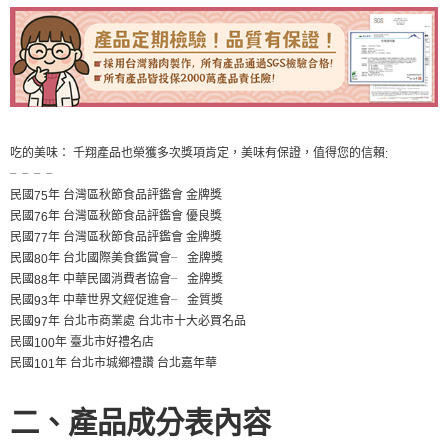
吃的美味： 千翔產品也榮獲多次獎項肯定，美味有保證，值得您的信賴
:
╴╴╴╴
民國
年 台灣區秋節食品評鑑會 金牌獎
75
民國
年 台灣區秋節食品評鑑會 優良獎
76
民國
年 台灣區秋節食品評鑑會 金牌獎
77
民國
年 台北國際美食鑑賞會
金牌獎
╴
80
民國
年 中華民國消費者協會
金牌獎
╴
88
民國
年 中華世界文經促進會
金質獎
╴
93
民國
年 台北市商業處 台北市十大必買名品
97
民國
年 臺北市好禮名店
100
民國
年 台北市城鄉禮讚 台北嘉年華
101
二、產品成分表內容