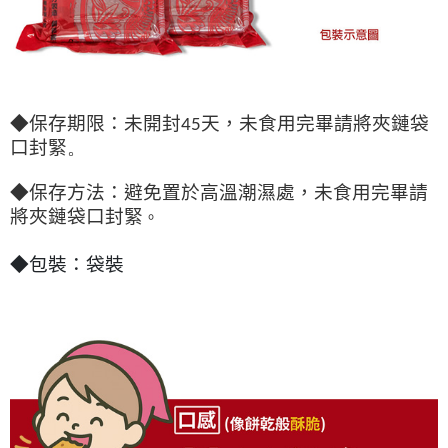
◆保存期限：未開封
45
天，未食用完畢請將夾鏈袋
口封緊
。
◆保存方法：避免置於高溫潮濕處，未食用完畢請
將夾鏈袋口封緊
。
◆包裝：袋裝