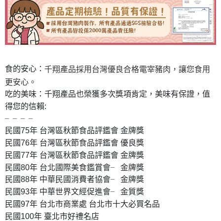
食的安心：
千翔產品採用台灣優良合格電宰豬肉，讓您食用
更安心。
吃的美味：千翔產品也榮獲多次獎項肯定，美味有保證，值
得您的信賴:
╴╴╴╴
民國75年 台灣區秋節食品評鑑會 金牌獎
民國76年 台灣區秋節食品評鑑會 優良獎
民國77年 台灣區秋節食品評鑑會 金牌獎
民國80年 台北國際美食鑑賞會╴ 金牌獎
民國88年 中華民國消費者協會╴ 金牌獎
民國93年 中華世界文經促進會╴ 金質獎
民國97年 台北市商業處 台北市十大必買名品
民國100年 臺北市好禮名店