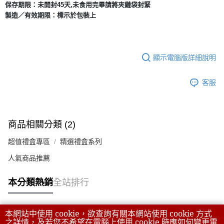
保存期限：未開封45天
,
未食用完畢請將夾鏈袋封緊
製造／有效期限：標示於包裝上
顯示電腦版詳細說明
客服
商品相關分類 (2)
超值禮盒專區
精選禮盒系列
人氣商品推薦
本分類熱銷
全站排行
本網站中使用 cookie，欲查詢有關本網站使用 cookie 方式
熱門標籤
之詳情，及若您不希望在電腦上使用 cookie 時應如何變更電