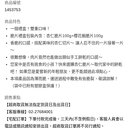
商品編號
超商取貨付款
1453753
Apple Pay
商品特色
Google Pay
一個禮盒！雙重口味！
脆片禮盒包裝內含：杏仁脆片100g+櫻花蝦脆片100g
ATM付款
香脆的口感，搭配美味的杏仁切片～ 讓人忍不住的一片接著一片
～
運送方式
很難想像，肉片竟然也能做出類似手工餅乾的口感～
【無法指定出貨日及到貨日】全家取貨付款⭐依訂購順序安排
您家中是否有挑食的小孩？快來選購杏仁脆片～取代家中的餅乾
出貨⭐
吧！ 如果您是愛嘗新的年輕朋友，更不能錯過此項點心。
每筆NT$80，滿NT$799(含以上)免運費
本項產品因為薄而脆，運送過程中難免有些脆裂，敬請諒解！
（袋中已附有塑膠盒保護！）
【無法指定出貨日及到貨日】付款後全家取貨⭐依訂購順序安
排出貨⭐
銷售重點
每筆NT$80，滿NT$799(含以上)免運費
【超商取貨無法指定到貨日及出貨日】
【客服專線】02-27684001
【無法指定出貨日及到貨日】7-11取貨付款⭐依訂購順序安排
【宅配訂單】下單付款完成後，三天內(不含例假日)，客服人員會以
出貨⭐
電話或簡訊通知安排出貨。超商取貨訂單將不另行通知。
每筆NT$80，滿NT$799(含以上)免運費