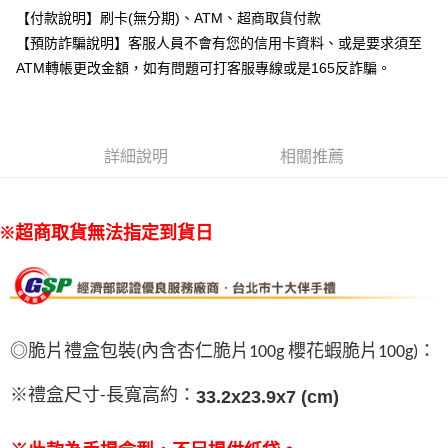
【付款說明】刷卡(無分期)、ATM、超商取貨付款
【無法指定出貨日及到貨日】付款後7-11取貨⭐依訂購順序安
【預防詐騙說明】客服人員不會有您的信用卡資料、或是要求須至
排出貨⭐
ATM轉帳更改金額，如有問題可打客服專線或是165反詐騙。
每筆NT$80，滿NT$799(含以上)免運費
宅配(新竹/郵局)無法指定到貨時段
每筆NT$150，滿NT$2,000(含以上)免運費
詳細說明
相關推薦
※超商取貨無法指定到貨日
◎脆片禮盒包裝
(
內含杏仁脆片
100g
櫻花蝦脆片
100g)
：
※禮盒尺寸
-
長寬高約：
33.2x23.9x7 (cm)