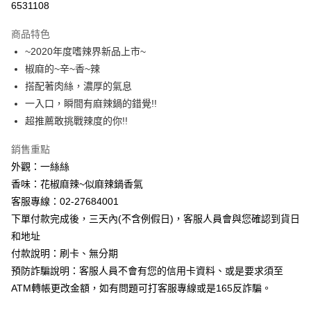
6531108
Apple Pay
商品特色
Google Pay
~2020年度嗜辣界新品上市~
椒麻的~辛~香~辣
ATM付款
搭配著肉絲，濃厚的氣息
一入口，瞬間有麻辣鍋的錯覺!!
運送方式
超推薦敢挑戰辣度的你!!
【無法指定出貨日及到貨日】全家取貨付款⭐依訂購順序安排
出貨⭐
銷售重點
每筆NT$80，滿NT$799(含以上)免運費
外觀：一絲絲
香味：花椒麻辣~似麻辣鍋香氣
【無法指定出貨日及到貨日】付款後全家取貨⭐依訂購順序安
客服專線：02-27684001
排出貨⭐
下單付款完成後，三天內(不含例假日)，客服人員會與您確認到貨日
每筆NT$80，滿NT$799(含以上)免運費
和地址
付款說明：刷卡、無分期
【無法指定出貨日及到貨日】7-11取貨付款⭐依訂購順序安排
預防詐騙說明：客服人員不會有您的信用卡資料、或是要求須至
出貨⭐
ATM轉帳更改金額，如有問題可打客服專線或是165反詐騙。
每筆NT$80，滿NT$799(含以上)免運費