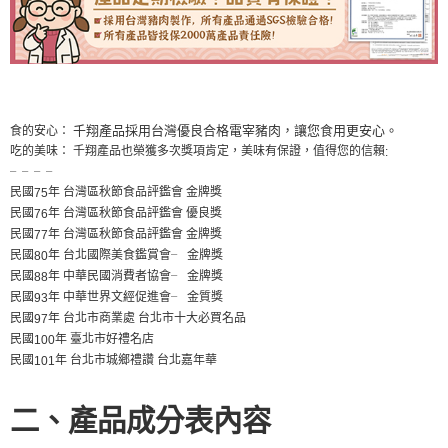
千翔產品採用台灣優良合格電宰豬肉，讓您食用更安心。
食的安心：
吃的美味： 千翔產品也榮獲多次獎項肯定，美味有保證，值得您的信賴
:
╴╴╴╴
民國
年 台灣區秋節食品評鑑會 金牌獎
75
民國
年 台灣區秋節食品評鑑會 優良獎
76
民國
年 台灣區秋節食品評鑑會 金牌獎
77
民國
年 台北國際美食鑑賞會
金牌獎
╴
80
民國
年 中華民國消費者協會
金牌獎
╴
88
民國
年 中華世界文經促進會
金質獎
╴
93
民國
年 台北市商業處 台北市十大必買名品
97
民國
年 臺北市好禮名店
100
民國
年 台北市城鄉禮讚 台北嘉年華
101
二、產品成分表內容