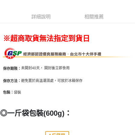
【無法指定出貨日及到貨日】付款後7-11取貨⭐依訂購順序安
排出貨⭐
詳細說明
相關推薦
每筆NT$80，滿NT$799(含以上)免運費
宅配(新竹/郵局)無法指定到貨時段
※超商取貨無法指定到貨日
每筆NT$150，滿NT$2,000(含以上)免運費
未開封40天，
開封後立即食用
保存期限：
避免置於高溫潮濕處，可放於冰箱保存
保存方法：
袋裝
包裝：
◎一斤袋包裝(600g)：