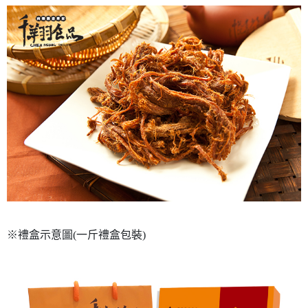
※禮盒示意圖(一斤禮盒包裝)