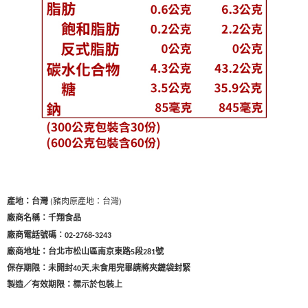
(豬肉原產地：台灣)
產地：台灣
廠商名稱：千翔食品
廠商電話號碼：
02-2768-3243
廠商地址：台北市松山區南京東路
段
號
5
281
保存期限：未開封40天
未食用完畢請將夾鏈袋封緊
,
製造／有效期限：標示於包裝上